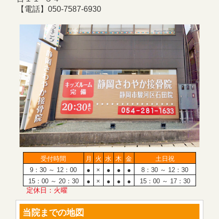
【電話】050-7587-6930
受付時間
月
火
水
木
金
土日祝
9：30 ～ 12：00
●
×
●
●
●
8：30 ～ 12：30
15：00 ～ 20：30
●
×
●
●
●
15：00 ～ 17：30
定休日：火曜
当院までの地図