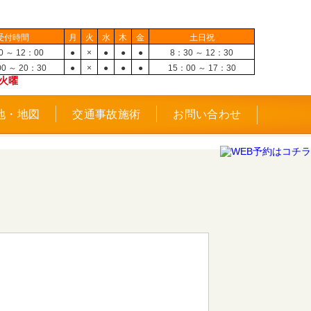
受付時間
月
火
水
木
金
土日祝
0 ～ 12：00
●
×
●
●
●
8：30 ～ 12：30
0 ～ 20：30
●
×
●
●
●
15：00 ～ 17：30
火曜
地・地図
交通事故施術
お問い合わせ