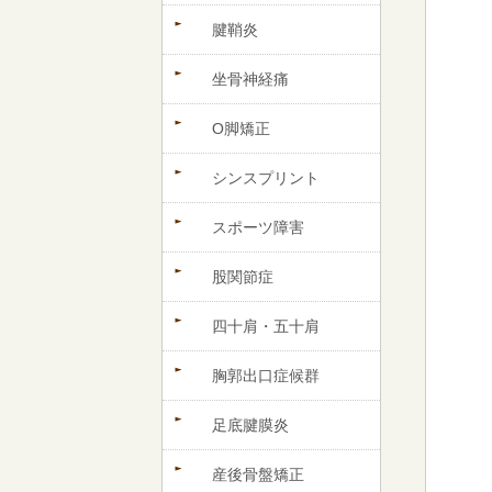
腱鞘炎
坐骨神経痛
O脚矯正
シンスプリント
スポーツ障害
股関節症
四十肩・五十肩
胸郭出口症候群
足底腱膜炎
産後骨盤矯正