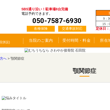
SBS通り沿い！駐車場8台完備
電話予約できます。
050-7587-6930
9：3
15：0
各種保険
交通事故対応
定休日：
当院のご案内
受付時間・料金
所在
院併設)
方へ
>
顎関節症
顎関節症